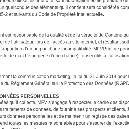
océdé utilisé, est interdite, sauf autorisation écrite préalable d
l’un quelconque des éléments qu’il contient sera considérée com
5-2 et suivants du Code de Propriété Intellectuelle.
nt est responsable de la qualité et de la véracité du Contenu qu
e l’utilisateur, lors de l’accès au site internet, et résultant soi
e l’apparition d’un bug ou d’une incompatibilité. MFVPrint ne po
te de marché ou perte d’une chance) consécutifs à l’utilisation 
ernant la communication marketing, la loi du 21 Juin 2014 pour
 que du Règlement Général sur la Protection des Données (RGPD
DONNÉES PERSONNELLES
es qu’il collecte, MFV s’engage à respecter le cadre des disposi
s traitements de données, de fournir à ses prospects et clients, 
eurs données personnelles et de maintenir un registre des traite
nd toutes les mesures raisonnables pour s’assurer de l’exacti