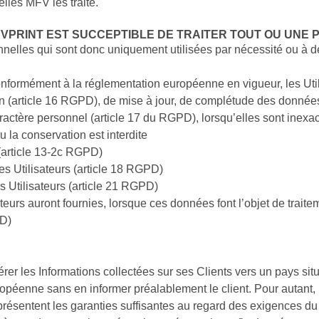
lles MFV les traite.
VPRINT EST SUCCEPTIBLE DE TRAITER TOUT OU UNE P
les qui sont donc uniquement utilisées par nécessité ou à des 
Conformément à la réglementation européenne en vigueur, les Utili
ion (article 16 RGPD), de mise à jour, de complétude des données
ractère personnel (article 17 du RGPD), lorsqu’elles sont inexa
ou la conservation est interdite
 (article 13-2c RGPD)
des Utilisateurs (article 18 RGPD)
s Utilisateurs (article 21 RGPD)
sateurs auront fournies, lorsque ces données font l’objet de trait
PD)
sférer les Informations collectées sur ses Clients vers un pays 
enne sans en informer préalablement le client. Pour autant, M
 présentent les garanties suffisantes au regard des exigences d