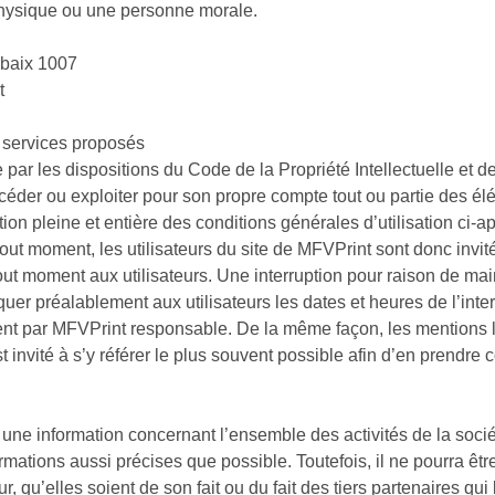
physique ou une personne morale.
ubaix 1007
t
s services proposés
 par les dispositions du Code de la Propriété Intellectuelle et 
 céder ou exploiter pour son propre compte tout ou partie des él
tion pleine et entière des conditions générales d’utilisation ci-ap
ut moment, les utilisateurs du site de MFVPrint sont donc invité
out moment aux utilisateurs. Une interruption pour raison de ma
er préalablement aux utilisateurs les dates et heures de l’inter
ent par MFVPrint responsable. De la même façon, les mentions l
st invité à s’y référer le plus souvent possible afin d’en prendre
r une information concernant l’ensemble des activités de la socié
rmations aussi précises que possible. Toutefois, il ne pourra êt
, qu’elles soient de son fait ou du fait des tiers partenaires qui 