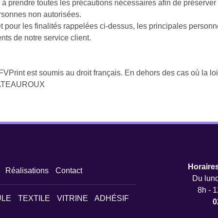
prendre toutes les précautions nécessaires afin de préserver 
rsonnes non autorisées.
 et pour les finalités rappelées ci-dessus, les principales pers
ts de notre service client.
 MFVPrint est soumis au droit français. En dehors des cas où la loi 
 CHATEAUROUX
Horaire
Réalisations
Contact
Du lund
8h - 1
ULE
TEXTILE
VITRINE
ADHÉSIF
0